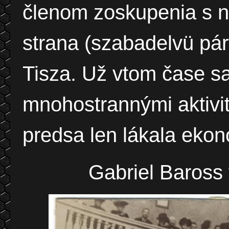
členom zoskupenia s 
strana (szabadelvü pár
Tisza. Už vtom čase sa
mnohostrannými aktivit
predsa len lákala eko
Gabriel Baross 