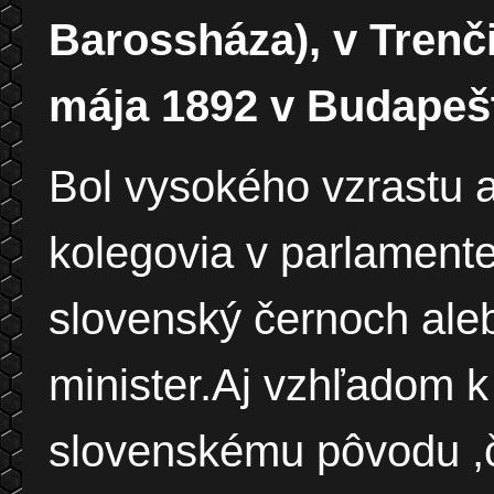
Barossháza), v Trenč
mája 1892 v Budapešt
Bol vysokého vzrastu a
kolegovia v parlament
slovenský černoch aleb
minister.Aj vzhľadom k
slovenskému pôvodu ,