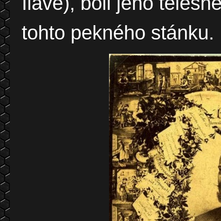
Ilave), boli jeho teles
tohto pekného stánku.