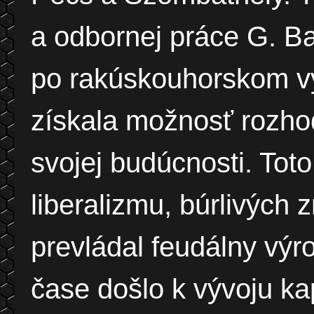
a odbornej práce G. B
po rakúskouhorskom vy
získala možnosť rozho
svojej budúcnosti. Tot
liberalizmu, búrlivých
prevládal feudálny výr
čase došlo k vývoju ka