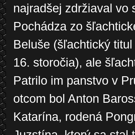
najradšej zdržiaval vo 
Pochádza zo šľachtick
Beluše (šľachtický titul
16. storočia), ale šľach
Patrilo im panstvo v P
otcom bol Anton Baros
Katarína, rodená Pong
Juzstína, ktorý sa st