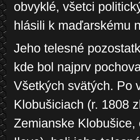
obvyklé, všetci politic
hlásili k maďarskému 
Jeho telesné pozostatk
kde bol najprv pochov
Všetkých svätých. Po 
Klobušiciach
(r. 1808 
Zemianske Klobušice, o