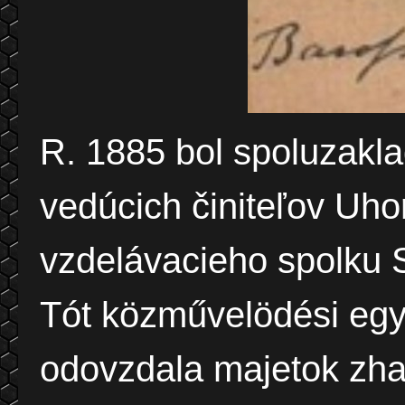
R. 1885 bol spoluzakl
vedúcich činiteľov Uho
vzdelávacieho spolku 
Tót közművelödési egye
odovzdala majetok zha