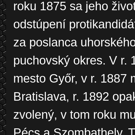
roku 1875 sa jeho živo
odstúpení protikandidá
za poslanca uhorského
puchovský okres. V r. 
mesto Győr, v r. 1887
Bratislava, r. 1892 opa
zvolený, v tom roku m
Pécs a Szombathely. Tie