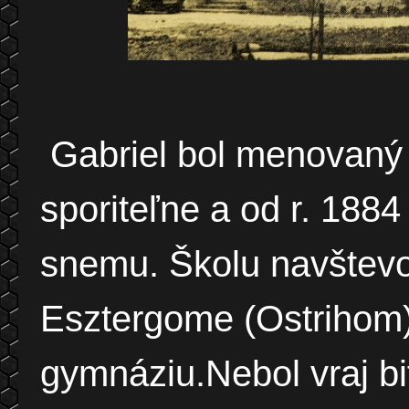
Gabriel bol menovaný 
sporiteľne a od r. 188
snemu. Školu navštevov
Esztergome (Ostrihom)
gymnáziu.Nebol vraj bif