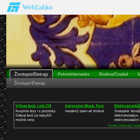
WebĽahko
Životopis/Életrajz
Pohreb/temetés
Rodina/Család
Životopis/Életrajz
Dobová tlač
V parlamente
Rekonštrukcia sochy fotogal
Výkup lesů, celá ČR
Agressive Music Fest
Elektromontá
Koupíme lesy i s pozemky
metalový open-air festival
Svatopluk Veselý
Odkup lesů za nejvyšší
elektroinstalace
možné ceny.
elektroinstalační
Tvorba webových strá