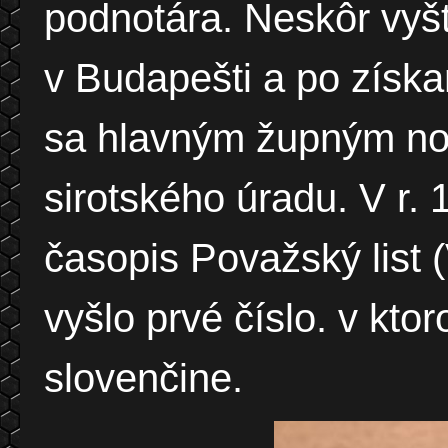
podnotára. Neskôr vyšt
v Budapešti a po získa
sa hlavným župným n
sirotského úradu. V r. 
časopis Považský list 
vyšlo prvé číslo. v kto
slovenčine.