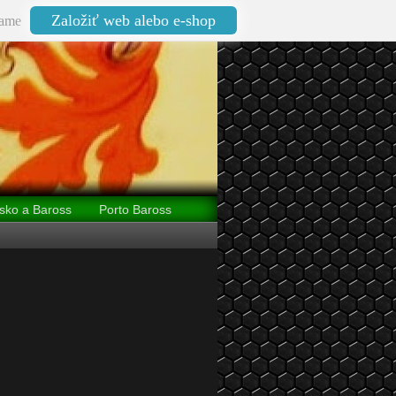
Založiť web alebo e-shop
ame
sko a Baross
Porto Baross