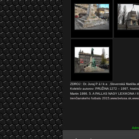
ZDROJ : Dr. Juraj P á l k a ,Slovenská filatélia
Kolektív autorov: PRUŽINA 1272 – 1997, história
Martin 1986. 5. A PALLAS NAGY LEXIKONA / II. 
trenčianskeho futbalu 2015,www.belusa.sk,www.
Admi