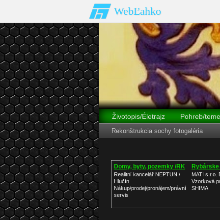
WebĽahko
Životopis/Életrajz
Pohreb/teme
Rekonštrukcia sochy fotogaléria
Dobová tlač
V parlamente
Domy, byty, pozemky /RK
Rybárske 
Realitní kancelář NEPTUN /
MATI s.r.o.
Hlučín
Vzorková p
Nákup/prodej/pronájem/právní
SHIMA
servis