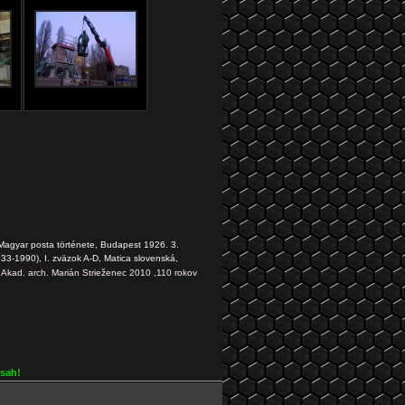
 A Magyar posta története, Budapest 1926. 3.
833-1990), I. zväzok A-D, Matica slovenská,
-
Akad. arch. Marián Strieženec 2010 ,110 rokov
bsah!