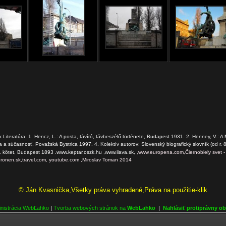
.sk Literatúra: 1. Hencz, L.: A posta, távíró, távbeszélő története, Budapest 1931. 2. Henney, V.:
 a súčasnosť, Považská Bystrica 1997. 4. Kolektív autorov: Slovenský biografický slovník (od r. 
kötet, Budapest 1893 .www.keptar.oszk.hu ,www.ilava.sk,
,www.europena.com,Čiernobiely svet 
ronen.sk,travel.com, youtube.com ,Miroslav Toman 2014
© Ján Kvasnička,Všetky práva vyhradené,Práva na použitie-klik
nistrácia WebĽahko
|
Tvorba webových stránok na
WebLahko
|
Nahlásiť protiprávny o