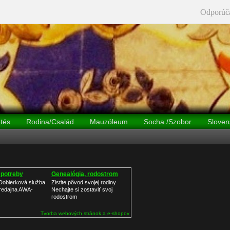
Odporúč
tés
Rodina/Család
Mauzóleum
Socha /Szobor
Sloven
Rekonštrukcia sochy fotogaléria
potreby
Genealógia, rodostrom
 Dobierková služba
Zistite pôvod svojej rodiny
redajna AWA-
Nechajte si zostaviť svoj
rodostrom
Tvorba webových stránok a e-shopov