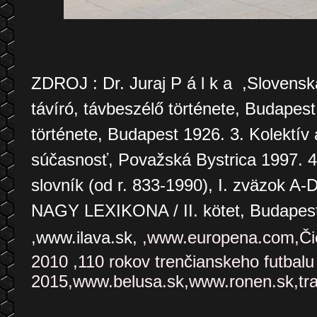
ZDROJ : Dr. Juraj P á l k a ,Slovenská 
távíró, távbeszélő története, Budapes
története, Budapest 1926. 3. Kolektív
súčasnosť, Považská Bystrica 1997. 4.
slovník (od r. 833-1990), I. zväzok A
NAGY LEXIKONA / II. kötet, Budapes
,www.ilava.sk,
,www.europena.com,Čie
2010 ,110 rokov trenčianskeho futbalu
2015,www.belusa.sk,www.ronen.sk,tra