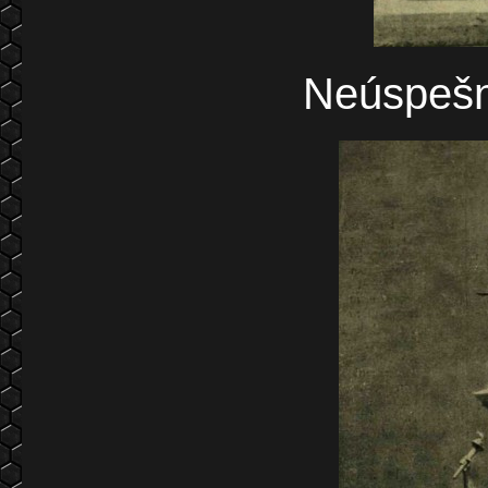
Neúspešn