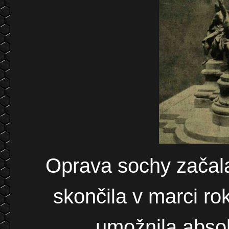
Oprava sochy začala
skončila v marci r
umožnila abso