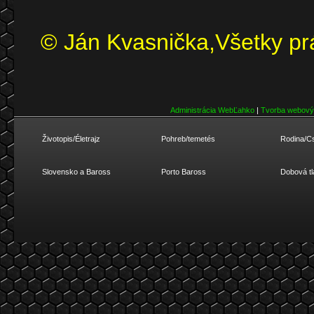
© Ján Kvasnička,Všetky pr
Administrácia WebĽahko
|
Tvorba webový
Životopis/Életrajz
Pohreb/temetés
Rodina/C
Slovensko a Baross
Porto Baross
Dobová tl