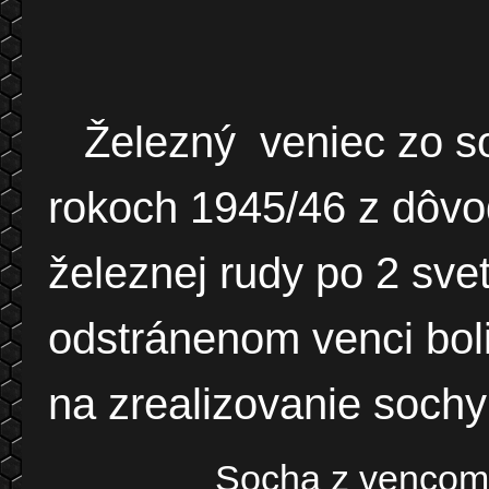
Železný veniec zo s
rokoch 1945/46 z dôvo
železnej rudy po 2 sve
odstránenom venci boli
na zrealizovanie sochy
Socha z venco