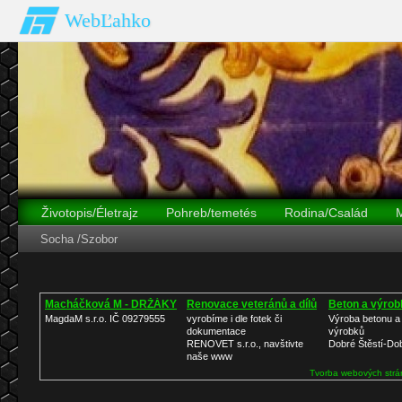
WebĽahko
Životopis/Életrajz
Pohreb/temetés
Rodina/Család
Socha /Szobor
Dobová tlač
V parlamente
Rekonštrukcia sochy fotogal
Macháčková M - DRŽÁKY
Renovace veteránů a dílů
Beton a výrob
MagdaM s.r.o. IČ 09279555
vyrobíme i dle fotek či
Výroba betonu a
dokumentace
výrobků
RENOVET s.r.o., navštivte
Dobré Štěstí-Do
naše www
Tvorba webových strá