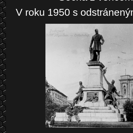
V roku 1950 s odstráne